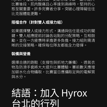
比賽後段、肌肉酸痛且心率達到高峰時，堅持的心
態至關重要。許多完賽者分享，突破心理障礙往往
比克服體能更難。
搭檔合作（針對雙人或接力組）
如果選擇雙人或接力形式，溝通與信任是成功的關
鍵。雙人組應提前討論各站點的分配策略，互相鼓
勵，並在一方疲憊時承擔更多負擔。接力組則需清
晰的交接策略，確保每位隊友都能全力發揮。
裝備與營養
選擇合適的跑鞋（支撐性與抓地力兼備）、透氣衣
物及防滑手套將大大提升比賽體驗。賽前數天應增
加碳水化合物攝取，比賽當日應攝取足夠的電解質
與水分。
結語：加入 Hyrox
台北的行列