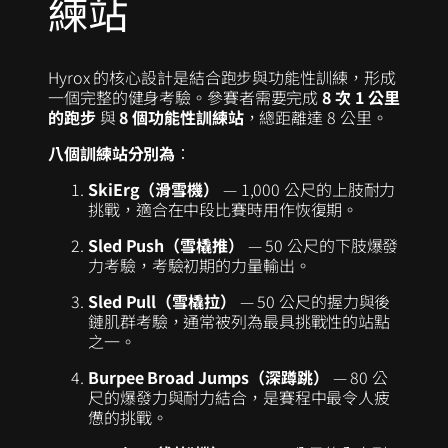
練站
Hyrox 的核心設計是結合跑步與功能性訓練，形成
一個完整的健身考驗。參賽者需要完成
8 次 1 公里
的跑步
與
8 個功能性訓練站
，總距離達 8 公里。
八個訓練站分別為
：
SkiErg（滑雪機）
— 1,000 公尺的上肢耐力
挑戰，適合在中段比賽時用作恢復期。
Sled Push（雪橇推）
— 50 公尺的下肢爆發
力考驗，考驗初期的力量輸出。
Sled Pull（雪橇拉）
— 50 公尺的握力與後
鏈肌群考驗，通常被列為最具挑戰性的站點
之一。
Burpee Broad Jumps（深蹲跳）
— 80 公
尺的爆發力與耐力結合，是賽程中最令人疲
憊的挑戰。