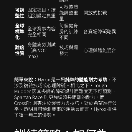
可根據體
可調
固定項目，按
能調整重
開放式挑戰
整性
組別設定負重
量
全球
每個健身
全球賽事內容
標準
房的訓練
各賽場障礙略異
完全相同
化
不同
身體疲勞測試
難度
技巧與爆
（高 VO2
心理與體能混合
性質
發力
max）
簡單來說
：Hyrox 是一場
純粹的體能耐力考驗
，不
涉及複雜技巧或心理障礙。相比之下，Tough
Mudder 因其多變的障礙設計而難度更不可預測，
Spartan Race 則更強調超長距離的耐力，而
CrossFit 則專注於爆發力與技巧。對於希望進行公
平、透明且可預測賽事的運動員而言，Hyrox 提供
了獨一無二的優勢。