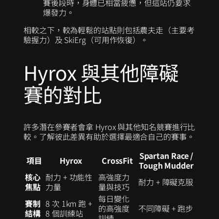
賽後段時，身體已相當疲憊，但這站仍要求
爆發力。
相較之下，較為輕鬆的站點則包括農夫走（主要考
驗握力）及 SkiErg（可用作恢復）。
Hyrox 與其他障礙
賽的對比
許多潛在參賽者會拿 Hyrox 與其他知名競賽進行比
較。了解彼此差異有助於選擇最適合自己的賽事。
Spartan Race /
項目
Hyrox
CrossFit
Tough Mudder
核心
耐力 + 功能性
高強度力
耐力 + 障礙克服
焦點
力量
量與技巧
每日變化
賽制
8 次 1km 跑 +
的高強度
不同障礙 + 跑步
結構
8 個訓練站
訓練