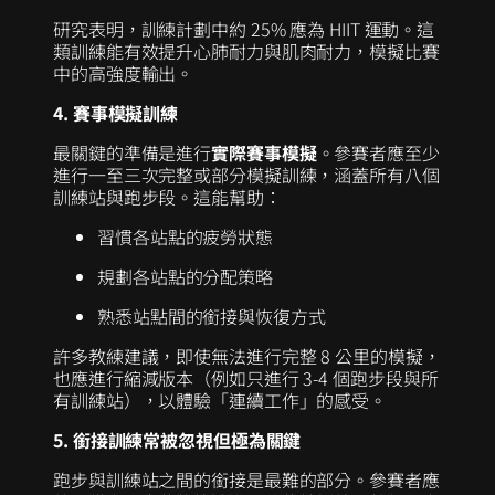
研究表明，訓練計劃中約 25% 應為 HIIT 運動。這
類訓練能有效提升心肺耐力與肌肉耐力，模擬比賽
中的高強度輸出。
4. 賽事模擬訓練
最關鍵的準備是進行
實際賽事模擬
。參賽者應至少
進行一至三次完整或部分模擬訓練，涵蓋所有八個
訓練站與跑步段。這能幫助：
習慣各站點的疲勞狀態
規劃各站點的分配策略
熟悉站點間的銜接與恢復方式
許多教練建議，即使無法進行完整 8 公里的模擬，
也應進行縮減版本（例如只進行 3-4 個跑步段與所
有訓練站），以體驗「連續工作」的感受。
5. 銜接訓練常被忽視但極為關鍵
跑步與訓練站之間的銜接是最難的部分。參賽者應