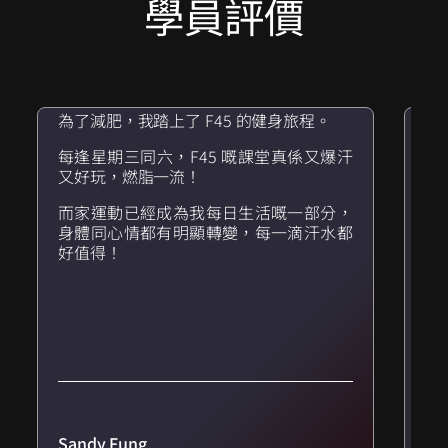
學員評價
‘‘
‘
HIIT
為了減肥，我踏上了 F45 的健身旅程。
真
本
每逢星期三同六，F45 嘅課堂真係又爆汗
相
又好玩，燃脂一流！
教
而家運動已經成為我每日生活嘅一部分，
議
身體同心情都有明顯轉變，每一滴汗水都
好值得！
我
又
作
悶
Tr
Sandy Fung