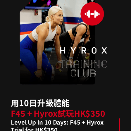
用10日升級體能
F45 + Hyrox試玩HK$350
Level Up in 10 Days: F45 + Hyrox
Trial for HK$350