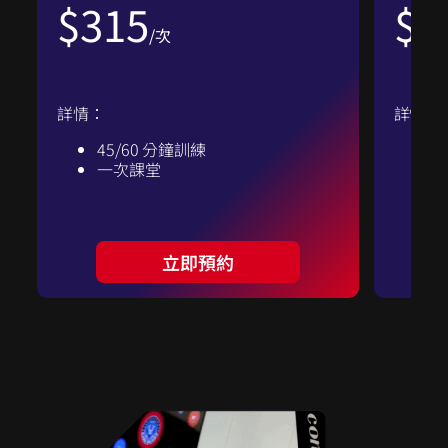
$315
$4
/次
詳情：
詳情：
45/60 分鐘訓練
一次課堂
最
A
立即預約