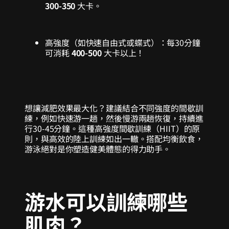
300-350
大卡。
高強度（如快速自由式或蝶式）：每30分鐘
可消耗
400-500
大卡以上！
想讓減肥效果最大化？建議結合不同強度的間歇訓
練，例如快速游一趟，然後慢游兩趟恢復，持續進
行30-45分鐘。這種高強度間歇訓練（HIIT）的原
則，與高效的陸上訓練如出一轍。搭配均衡飲食，
游泳絕對是你塑造健美體態的得力助手。
游水可以訓練哪些
肌肉？