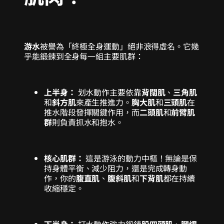
游水
被譽為「終極全身運動」絕非浪得虛名。它幾
乎能鍛鍊到全身每一組主要肌群：
上半身：
划水動作主要依靠
背闊肌
、
三角肌
和
斜方肌
來產生推進力。
胸大肌
和
三頭肌
在
推水階段發揮關鍵作用，而
二頭肌
和
前臂肌
群
則負責抓水和抱水。
核心肌群：
這是游泳的動力中樞！無論是保
持身體平衡、減少阻力，還是完成轉身動
作，你的
腹直肌
、
腹斜肌
和
下背肌
都在持續
收縮穩定。