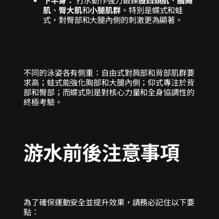
下半身：
打水動作強力鍛鍊
股四頭肌
、
膕繩
肌
、
臀大肌
和
小腿肌群
。特別是蝶式和蛙
式，對臀部和大腿內側的刺激更為顯著。
不同的泳姿各有側重：自由式對肩部和背部肌群要
求高；蛙式能強化胸部和大腿內側；仰式專注於背
部和臀部；而蝶式則是對核心力量和全身協調性的
終極考驗。
游水前後注意事項
為了確保運動安全並提升效果，請務必記住以下要
點：