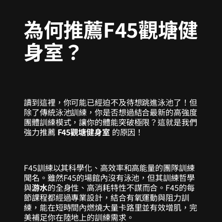
為何推薦F45觀塘健
身室？
讀到這裡，你可能已經迫不及待想跳進泳池了！但
除了傳統泳池訓練，你是否想過結合最新的高強度
團體訓練模式，讓你的體能突破極限？這就是我們
強力推薦
F45觀塘健身室
的原因！
F45訓練以其科學化、高效率和高能量的團隊訓練
聞名。雖然F45的場館內沒有泳池，但其訓練哲學
與
游水
的全身性、高消耗特性不謀而合。F45的每
節課程都經過專業設計，結合有氧運動與阻力訓
練，能在短時間內燃燒大量卡路里並有效增肌，完
美補足你在陸地上的訓練需求。