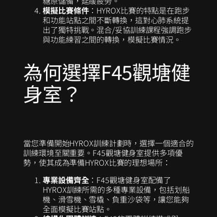
糖原儲備，延緩疲勞。
模擬比賽條件
：HYROX比賽的特點是在跑步
和功能站點之間不斷轉換，這對心肺系統提
出了獨特挑戰。混合/妥協訓練課程強調跑步
與功能練習之間的轉換，模擬比賽情況。
為何選擇F45觀塘健
身室？
當您準備開始HYROX訓練計劃時，選擇一個適合的
訓練環境至關重要。F45觀塘健身室提供多項優
勢，使其成為準備HYROX比賽的理想場所：
專業設備齊全
：F45觀塘健身室配備了
HYROX訓練所需的多種專業設備，包括划船
機、滑雪機、雪橇、負重沙袋等，讓您能夠
全面模擬比賽站點。