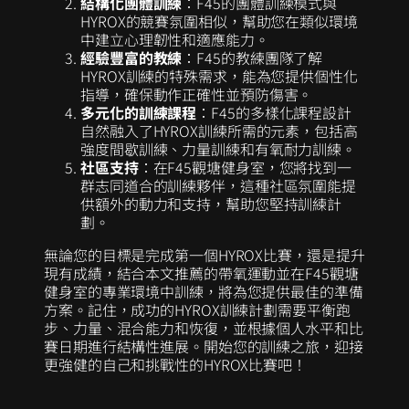
結構化團體訓練
：F45的團體訓練模式與
HYROX的競賽氛圍相似，幫助您在類似環境
中建立心理韌性和適應能力。
經驗豐富的教練
：F45的教練團隊了解
HYROX訓練的特殊需求，能為您提供個性化
指導，確保動作正確性並預防傷害。
多元化的訓練課程
：F45的多樣化課程設計
自然融入了HYROX訓練所需的元素，包括高
強度間歇訓練、力量訓練和有氧耐力訓練。
社區支持
：在F45觀塘健身室，您將找到一
群志同道合的訓練夥伴，這種社區氛圍能提
供額外的動力和支持，幫助您堅持訓練計
劃。
無論您的目標是完成第一個HYROX比賽，還是提升
現有成績，結合本文推薦的帶氧運動並在F45觀塘
健身室的專業環境中訓練，將為您提供最佳的準備
方案。記住，成功的HYROX訓練計劃需要平衡跑
步、力量、混合能力和恢復，並根據個人水平和比
賽日期進行結構性進展。開始您的訓練之旅，迎接
更強健的自己和挑戰性的HYROX比賽吧！