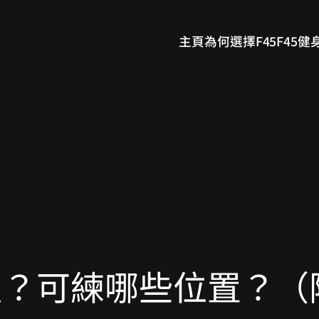
主頁
為何選擇F45
F45健
？可練哪些位置？（附