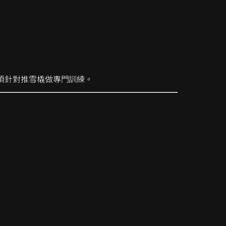
必須針對推雪橇做專門訓練。