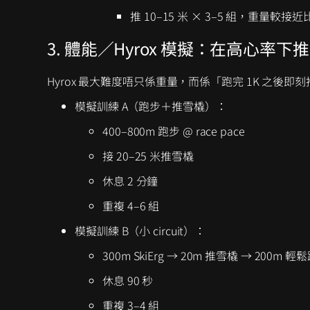
推 10–15 米 × 3–5 組，重
3. 體能／Hyrox 模擬：在高心率下
Hyrox 最大難度唔只係重量，而係「跑完 1K 之後
模擬訓練 A（跑步＋推雪橇）：
400–800m 跑步 @ race pace
接 20–25 米推雪橇
休息 2 分鐘
重複 4–6 組
模擬訓練 B（小 circuit）：
300m SkiErg → 20m 推雪橇 → 200m 輕
休息 90 秒
重複 3–4 組