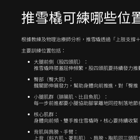
推雪橇可練哪些位
根據教練及物理治療師分析，推雪橇透過「上肢支撐
主要訓練位置包括：
大腿前側（股四頭肌）：
推雪橇時膝蓋屈伸頻繁，股四頭肌要持續發力推
臀部（臀大肌）：
髖關節伸展發力，幫助身體向前推進，對「臀推
小腿肌群（腓腸肌、比目魚肌）：
每一步前進都要小腿協助腳掌離地同控制落地節
核心肌群：
身體向前傾、雙手推住雪橇時，核心要持續收緊
背肌與肩膀、手臂：
上背（斜方肌、菱形肌）、肩膀、胸肌同三頭肌