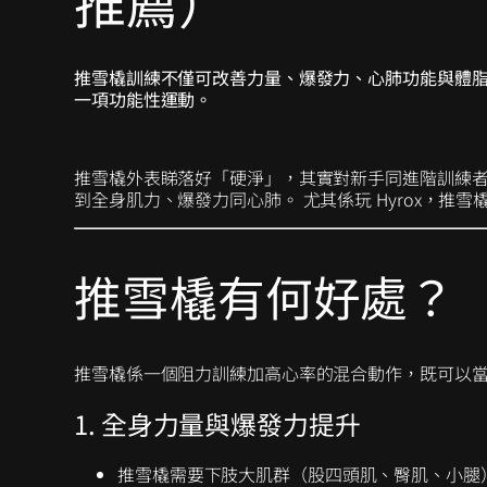
推薦）
推雪橇訓練不僅可改善力量、爆發力、心肺功能與體脂率
一項功能性運動。
推雪橇外表睇落好「硬淨」，其實對新手同進階訓練
到全身肌力、爆發力同心肺。 尤其係玩 Hyrox，推雪橇
推雪橇有何好處？
推雪橇係一個阻力訓練加高心率的混合動作，既可以當
1. 全身力量與爆發力提升
推雪橇需要下肢大肌群（股四頭肌、臀肌、小腿