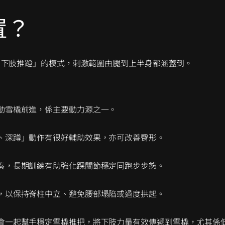
置？
＋下肢推蹬」的模式，刺激範圍由腿到上半身都涵蓋到。
動雪橇前進，係主要動力源之一。
、深蹲」動作有很好輔助效果，亦可改善臀形。
奏，長期訓練有助強化踝關節穩定同跑步步態。
，以保持脊柱中立、避免腰部塌陷或過度拱起。
會一起幫手穩定雪橇推把，將下肢力量有效傳遞到雪橇，尤其係