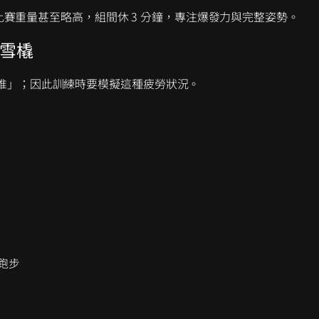
量較接近比賽重量甚至略高，組間休 3 分鐘，專注爆發力與完整姿勢。
推雪橇
即刻推」；因此訓練時要模擬這種疲勞狀況。
鬆跑步