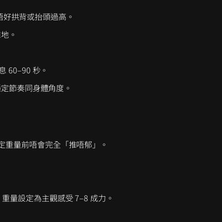
，唔好拱背或抬頭過高。
推地。
 60–90 秒。
穩定節奏同身體角度。
 指定重量前唔會完全「推唔郁」。
分鐘，重量設定為主觀感受 7–8 成力。