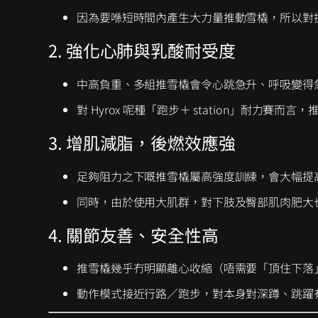
因為要喺短時間內產生大力量推動雪橇，所以對
2. 強化心肺與乳酸耐受度
中高負重、多組推雪橇會令心跳急升、呼吸變得
對 Hyrox 呢種「跑步＋ station」耐力
3. 增肌減脂，後燃效應強
足夠阻力之下嘅推雪橇屬高強度訓練，會大幅提
同時，由於使用大肌群，對下肢及臀部肌肉肥大
4. 關節友善、安全性高
推雪橇幾乎冇明顯離心收縮（唔需要「頂住下落
動作模式接近行路／跑步，對本身對深蹲、跳躍