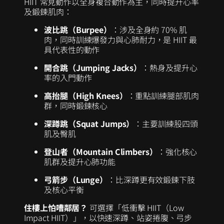
HIIT 常見動作以全身複合動作為主，同時提升心率
及鍛鍊肌肉：
波比跳（Burpee）
：涉及全身約 70% 肌
肉，同時訓練爆發力與心肺耐力，是 HIIT 最
具代表性的動作
開合跳（Jumping Jacks）
：熱身及提升心
率的入門動作
高抬腿（High Knees）
：重點訓練腿部肌肉
群，同時鍛鍊核心
深蹲跳（Squat Jumps）
：主要訓練股四頭
肌及臀肌
登山者（Mountain Climbers）
：強化核心
肌群及提升心肺功能
弓箭步（Lunge）
：比深蹲更有效鍛鍊下肢
及核心平衡
住樓上怕嘈鄰居？
可選擇「低衝擊 HIIT（Low
Impact HIIT）」，以快速深蹲、站姿捲腹、弓步