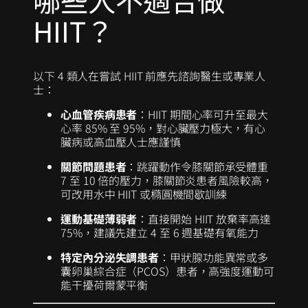
HIIT？
以下 4 類人在嘗試 HIIT 前應先諮詢醫生或專業人
士：
心血管疾病患者
：HIIT 期間心率可升至最大
心率 85% 至 95%，對心臟壓力極大，有心
臟病或高血壓人士應謹慎
關節問題患者
：跳躍動作令膝關節承受體重
7 至 10 倍的壓力，膝關節炎患者風險較高，
可改用水中 HIIT 或橢圓機間歇訓練
運動基礎薄弱者
：直接開始 HIIT 放棄率高達
75%，建議先建立 4 至 6 週基礎有氧能力
特定內分泌失調患者
：甲狀腺功能異常或多
囊卵巢綜合症（PCOS）患者，高強度運動可
能干擾荷爾蒙平衡