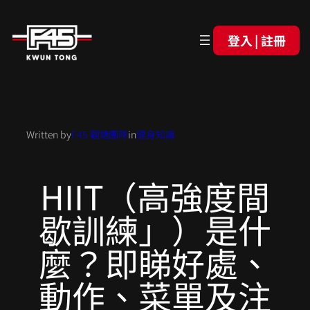
登入 | 註冊
Written by
F45 觀塘團隊
in
健身知識
HIIT（高強度間
歇訓練」）是什
麼？即睇好處、
動作、菜單及注