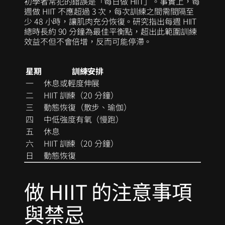
初學者常犯的錯誤是「每日做 HIIT」。事實上，每
週做 HIIT 不應超過 3 次，每次訓練之間需間隔至
少 48 小時，讓肌肉充分恢復。研究指出每週 HIIT
總時長約 90 分鐘為最佳平衡點，超出此範圍訓練
效益不但不會倍增，反而可能停滯。
星期
訓練安排
一
休息或輕度伸展
二
HIIT 訓練（20 分鐘）
三
動態恢復（散步、瑜伽）
四
中低強度有氧（慢跑）
五
休息
六
HIIT 訓練（20 分鐘）
日
動態恢復
做 HIIT 的注意事項
與禁忌