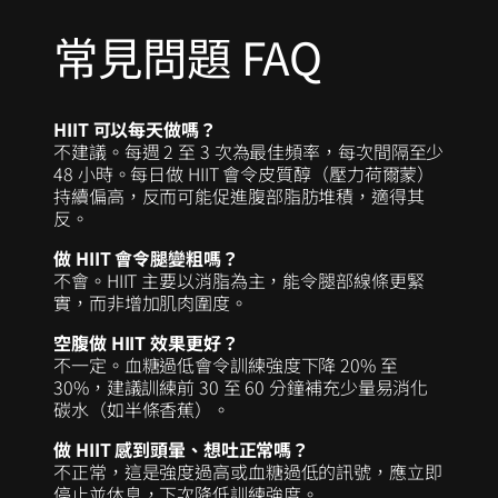
常見問題 FAQ
HIIT 可以每天做嗎？
不建議。每週 2 至 3 次為最佳頻率，每次間隔至少
48 小時。每日做 HIIT 會令皮質醇（壓力荷爾蒙）
持續偏高，反而可能促進腹部脂肪堆積，適得其
反。
做 HIIT 會令腿變粗嗎？
不會。HIIT 主要以消脂為主，能令腿部線條更緊
實，而非增加肌肉圍度。
空腹做 HIIT 效果更好？
不一定。血糖過低會令訓練強度下降 20% 至
30%，建議訓練前 30 至 60 分鐘補充少量易消化
碳水（如半條香蕉）。
做 HIIT 感到頭暈、想吐正常嗎？
不正常，這是強度過高或血糖過低的訊號，應立即
停止並休息，下次降低訓練強度。