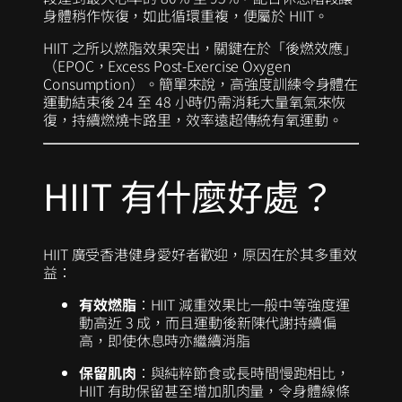
身體稍作恢復，如此循環重複，便屬於 HIIT。
HIIT 之所以燃脂效果突出，關鍵在於「後燃效應」
（EPOC，Excess Post-Exercise Oxygen
Consumption）。簡單來說，高強度訓練令身體在
運動結束後 24 至 48 小時仍需消耗大量氧氣來恢
復，持續燃燒卡路里，效率遠超傳統有氧運動。
HIIT 有什麼好處？
HIIT 廣受香港健身愛好者歡迎，原因在於其多重效
益：
有效燃脂
：HIIT 減重效果比一般中等強度運
動高近 3 成，而且運動後新陳代謝持續偏
高，即使休息時亦繼續消脂
保留肌肉
：與純粹節食或長時間慢跑相比，
HIIT 有助保留甚至增加肌肉量，令身體線條