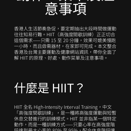
意事項
香港人生活節奏急促，要定期抽出大段時間做運動
往往知易行難。HIIT（高強度間歇訓練）正正切合
這個需求——只需 15 至 20 分鐘，效果可媲美慢跑
一小時，而且毋需器材，在家即可完成。本文整合
香港及台灣主要運動及健康網站資訊，帶你全面了
解 HIIT 的原理、好處、動作菜單及注意事項。
什麼是 HIIT？
HIIT 全名 High-Intensity Interval Training，中文
「高強度間歇訓練」，是一種將高強度運動與短暫
休息交替進行的訓練模式。HIIT 並非指某一個特定
動作，而是一種訓練方式——只要心率在高強度階
段達到最大心率的 80% 至 95%，配合休息階段讓