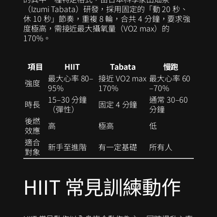
（Izumi Tabata）研發，採用固定的「動 20 秒、
休 10 秒」節奏，重複 8 輪，合共 4 分鐘，要求強
度極高，需接近最大攝氧量（VO2 max）的
170%。
項目
HIIT
Tabata
慢跑
最大心率 80–
接近 VO2 max
最大心率 60
強度
95%
170%
–70%
15–30 分鐘
通常 30–60
時長
固定 4 分鐘
（彈性）
分鐘
後燃
高
極高
低
效應
適合
新手至進階
有一定基礎
所有人
對象
HIIT 常見訓練動作