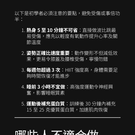
以下是初學者必須注意的要點，避免受傷或事倍功
半：
熱身 5 至 10 分鐘不可省
：直接做波比跳最
易受傷，應先以輕度有氧動作提升心率及關
節溫度
姿勢正確比速度重要
：動作變形不但減低效
果，更易令膝蓋及腰椎受傷，寧慢勿錯
每週勿超過 3 次
：HIIT 強度高，身體需要足
夠時間恢復才能進步
睡前 3 小時不宜做
：高強度運動令神經興
奮，影響睡眠質素
運動後補充蛋白質
：訓練後 30 分鐘內補充
15 至 25 克優質蛋白質，加速肌肉恢復
哪些人不適合做