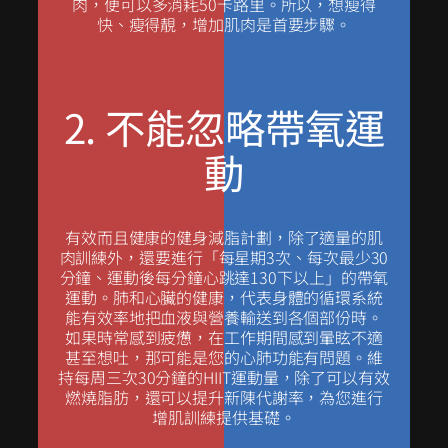
肉，便可以多消耗50卡路里。所以，想瘦得
快、瘦得靚，增加肌肉是首要步驟。
2. 不能忽略帶氧運
動
有效而且健康的
健身減脂
計劃，除了適量的肌
肉訓練外，還要進行「每星期3次、每次最少30
分鐘、運動後每分鐘心跳達130下以上」的帶氧
運動。肺和心臟的健康，代表身體的循環系統
能有效率地把血液與營養輸送到各個部份時。
如果時常感到疲憊，在工作期間感到暈眩不適
甚至想吐，那可能是您的心肺功能有問題。維
持每周三次30分鐘的
HIIT
運動
量，除了可以有效
燃燒脂肪，還可以提升新陳代謝率，為您進行
增肌
訓練提供基礎。