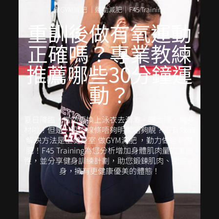
做GYM減肥 ｜運動減肥｜F45 Training
重訓後做有氧運動
正確嗎？專業教練
推薦哪些30分鐘運
動？
夏日降臨，當然要換上泳衣去海灘、曬太陽，騷身
材啦！但是，肌肉線條唔夠明顯唔夠靚？最有效的
解決方法是上健身室 做GYM減肥 ，勤力做運動減
肥！F45 Training為您分析增加身體肌肉量的重要
性，並分享健身訓練計劃，助您鍛鍊肌肉、加速瘦
身，擁有更健康優美的體態！