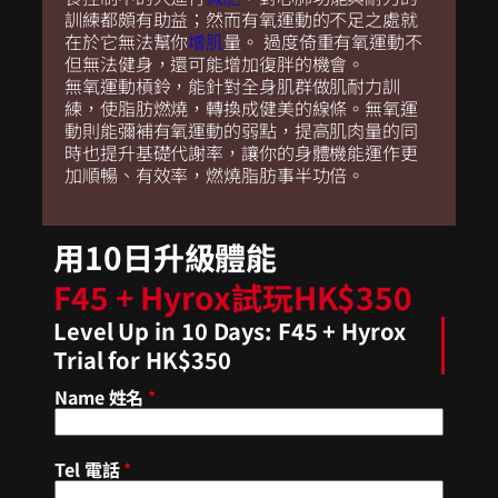
訓練都頗有助益；然而有氧運動的不足之處就
在於它無法幫你
增肌
量。 過度倚重有氧運動不
但無法健身，還可能增加復胖的機會。
無氧運動槓鈴，能針對全身肌群做肌耐力訓
練，使脂肪燃燒，轉換成健美的線條。無氧運
動則能彌補有氧運動的弱點，提高肌肉量的同
時也提升基礎代謝率，讓你的身體機能運作更
加順暢、有效率，燃燒脂肪事半功倍。
用10日升級體能
F45 + Hyrox試玩HK$350
Level Up in 10 Days: F45 + Hyrox
Trial for HK$350
Name 姓名
*
Tel 電話
*