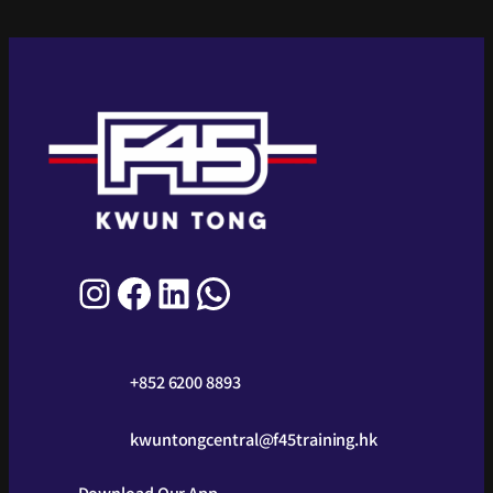
+852 6200 8893
kwuntongcentral@f45training.hk
Download Our App