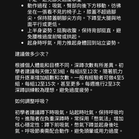
動作過程：吸氣，臀部向後下方移動，彷彿
坐在一張看不見的椅子上，膝蓋不超過腳
尖，保持膝蓋朝腳尖方向。下蹲至大腿與地
面平行或更低。
上半身姿勢：挺胸收腹，保持背部挺直，避
免腰椎過度前彎或拱起。
起身時呼氣，用力推起身體回到站立姿勢。
建議做多少次？
根據個人體能和目標不同，深蹲次數有所差異。初
學者建議每天做2至3組，每組8至12次，隨著肌力
提升逐漸增加組數和次數。一般有經驗者可做4至5
組，每組12至15次，甚至更多。每週進行2至3次
深蹲訓練較為理想，避免過度疲勞。
如何調整呼吸？
初學者建議蹲下時吸氣，站起時吐氣，保持呼吸均
勻。進階者在負重深蹲時，常採用「憋氣法」增加
核心穩定性：蹲下前吸氣，憋氣下蹲並起身後吐
氣。呼吸節奏需配合動作，避免頭暈或用力過度。