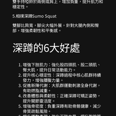
雙手持啞鈴於兩側或肩上，增加負重，提升肌力和
穩定性。
5.相撲深蹲
Sumo Squat
雙腳比肩寬，腳尖大幅外展，針對大腿內側和臀
部，增強柔韌性和平衡感。
深蹲的6大好處
增強下肢肌力：強化股四頭肌、股二頭肌、
臀大肌，提升日常活動能力。
提升核心穩定性：深蹲過程中核心肌群持續
發力，增強腰腹力量。
促進新陳代謝：大肌群運動刺激全身代謝，
有助燃脂減重。
改善體態與柔韌性：正確深蹲可矯正姿勢，
提升關節靈活度。
增強骨密度：負重深蹲有助骨骼健康，減少
骨質疏鬆風險。