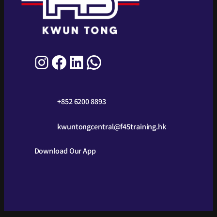
+852 6200 8893
kwuntongcentral@f45training.hk
Download Our App