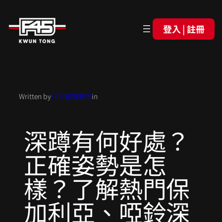
登入 | 註冊
Written by
F45 觀塘團隊
in
深蹲有何好處？
正確姿勢是怎
樣？了解熱門保
加利亞、啞鈴深