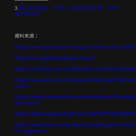
3.
開合跳怎樣跳？了解7大好處及減肥效果（附熱
量消耗參考）
資料來源：
https://www.sportsplanetmag.com/article/desc/1900
https://nuli.app/blog/physio-squat/
https://nutroone.com/zh/2024/04/11/%E
https://www.elle.com/tw/beauty/health/g64535875/d
squat/
https://www.cosmopolitan.com/tw/beauty/fitness/g4
split-squat/
https://athleteaestheticsfit.com/%E6%
https://www.elle.com/tw/beauty/health/g39217453/s
for-beginners/