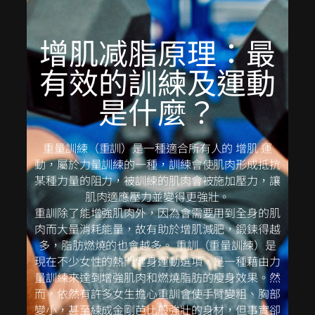
增肌减脂原理：最
有效的訓練及運動
是什麼？
重量訓練（重訓）是一種適合所有人的 增肌 運
動，屬於力量訓練的一種，訓練會使肌肉形成抵抗
某種力量的阻力，被訓練的肌肉會被施加壓力，讓
肌肉適應壓力並變得更強壯。
重訓除了能增強肌肉外，因為會需要用到全身的肌
肉而大量消耗能量，故有助於增肌減肥，鍛鍊得越
多，脂肪燃燒的也會越多。 重訓（重量訓練）是
現在不少女性的熱門健身運動選項，是一種藉由力
量訓練來達到增強肌肉和燃燒脂肪的瘦身效果。然
而，依然有許多女生擔心重訓會使手臂變粗、胸部
變小，甚至練成金剛芭比般強壯的身材，但事實卻