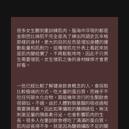
很多女生聽到重訓練肌肉，腦海中浮現的都是
金剛芭比
操肌
不完全是為了練出阿諾史瓦辛格
那樣的身材，更大的目的反而是增加身體的運
動能量和肌耐力。這種增肌在外表上看起來就
是肌肉變結實了，不再鬆鬆垮垮，因此不只男
生需要增肌，女生增肌之後的身材線條才會更
好看。
一些已經比較了解
健身
飲食概念的人，會採取
比較極端的方式，吃大量的蛋白質，而幾乎不
吃任何碳水化合物，跟這幾年流行的生酮飲食
很類似。不過，由於人體對胺基酸的吸收過程
需要胰島素，因此如果攝取的醣類過低，無法
刺激足量的胰島素分泌，也會影響肌肉的生
長。很多人在重訓飲食裡吃了滿滿的蛋白質，
肌肉卻長得不多，就是因為醣類攝取不足的關